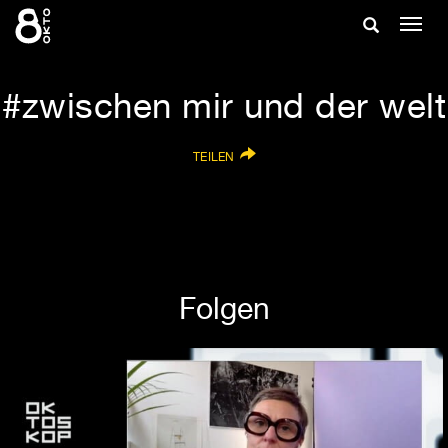
Zum
Suche
Navig
Inhalt
ein-/
springen
ein-/ausble
zwischen mir und der welt
TEILEN
Folgen