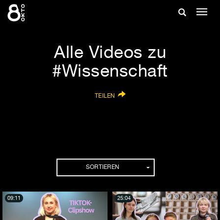
Zum
Suche
Navig
Inhalt
ein-/
springen
ein-/ausble
Alle Videos zu
#Wissenschaft
TEILEN
SORTIEREN
09:11
25:04