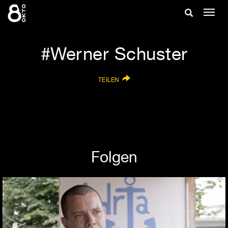
Zum
Suche
Navig
Inhalt
ein-/
springen
ein-/ausble
Werner Schuster
TEILEN
Folgen