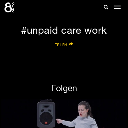
Zum
Suche
Navig
Inhalt
ein-/
springen
ein-/ausble
unpaid care work
TEILEN
Folgen