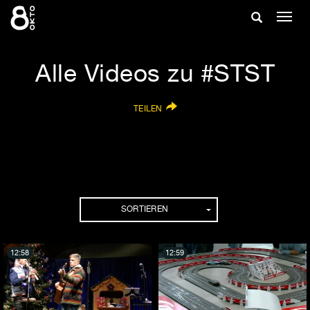
Zum
Suche
Navig
Inhalt
ein-/
springen
ein-/ausble
Alle Videos zu #STST
TEILEN
SORTIEREN
12:58
12:59