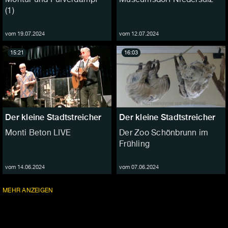
(1)
vom 19.07.2024
vom 12.07.2024
15:21
16:03
Der kleine Stadtstreicher
Der kleine Stadtstreicher
Monti Beton LIVE
Der Zoo Schönbrunn im
Frühling
vom 14.06.2024
vom 07.06.2024
FOLGEN
MEHR
ANZEIGEN