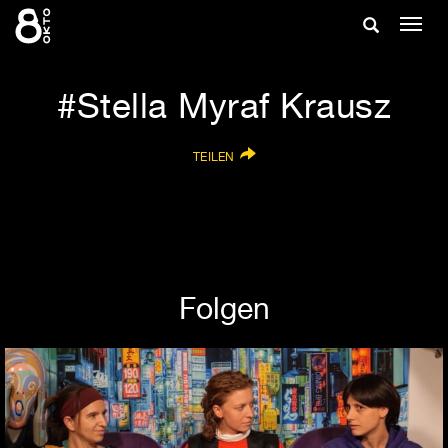
Zum
Suche
Navig
Inhalt
ein-/
springen
ein-/ausble
Stella Myraf Krausz
TEILEN
Folgen