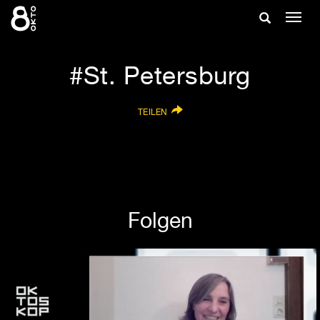
Zum
Suche
Navig
Inhalt
ein-/
springen
ein-/ausble
St. Petersburg
TEILEN
Folgen