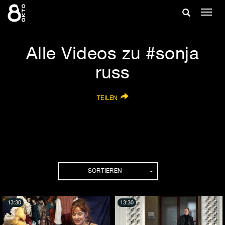
Zum
Suche
Navig
Inhalt
ein-/
springen
ein-/ausble
Alle Videos zu #sonja
russ
TEILEN
SORTIEREN
13:30
13:30