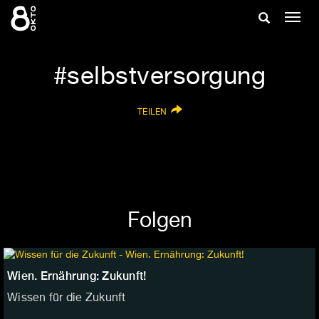
Zum
Suche
Navig
Inhalt
ein-/
springen
ein-/ausble
selbstversorgung
TEILEN
Folgen
Wien. Ernährung: Zukunft!
Wissen für die Zukunft