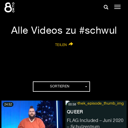
Zum
Suche
Navig
Inhalt
ein-/
springen
ein-/ausble
Alle Videos zu #schwul
TEILEN
SORTIEREN
24:52
00:58
QUEER
FLAG Included – Juni 2020
– Schulzentrum