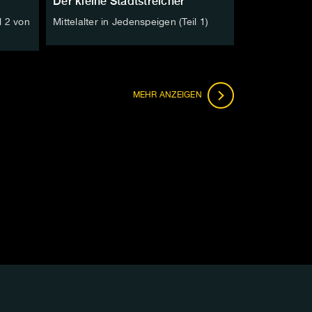
Der kleine Stadtstreicher
l 2 von
Mittelalter in Jedenspeigen (Teil 1)
FOLGEN
MEHR
ANZEIGEN