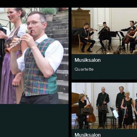
Musiksalon
Quartette
Musiksalon