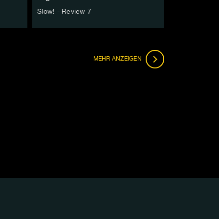
Slow! - Review 7
FOLGEN
MEHR
ANZEIGEN