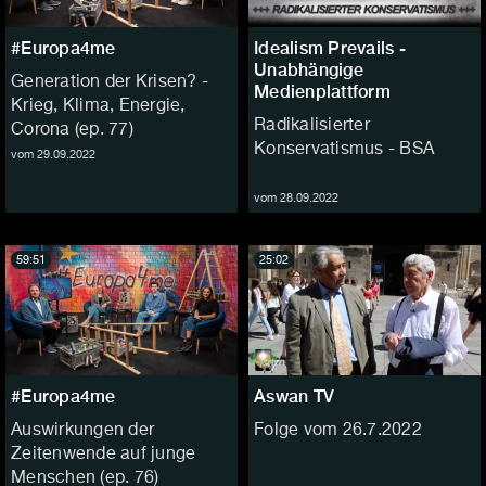
#Europa4me
Idealism Prevails -
Unabhängige
Generation der Krisen? -
Medienplattform
Krieg, Klima, Energie,
Radikalisierter
Corona (ep. 77)
Konservatismus - BSA
vom 29.09.2022
vom 28.09.2022
59:51
25:02
#Europa4me
Aswan TV
Auswirkungen der
Folge vom 26.7.2022
Zeitenwende auf junge
Menschen (ep. 76)