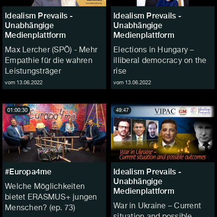
Idealism Prevails -
Idealism Prevails -
Unabhängige
Unabhängige
Medienplattform
Medienplattform
Max Lercher (SPÖ) - Mehr
Elections in Hungary –
Empathie für die wahren
illiberal democracy on the
Leistungsträger
rise
vom 13.06.2022
vom 13.06.2022
01:00:30
49:47
#Europa4me
Idealism Prevails -
Unabhängige
Welche Möglichkeiten
Medienplattform
bietet ERASMUS+ jungen
War in Ukraine – Current
Menschen? (ep. 73)
situation and possible