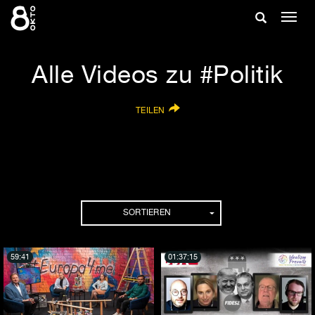
Zum
Suche
Navig
Inhalt
ein-/
springen
ein-/ausble
Alle Videos zu #Politik
TEILEN
SORTIEREN
59:41
01:37:15