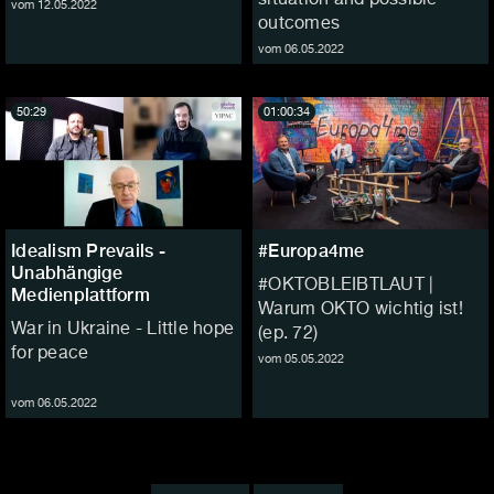
vom 12.05.2022
outcomes
vom 06.05.2022
50:29
01:00:34
Idealism Prevails -
#Europa4me
Unabhängige
#OKTOBLEIBTLAUT |
Medienplattform
Warum OKTO wichtig ist!
War in Ukraine - Little hope
(ep. 72)
for peace
vom 05.05.2022
vom 06.05.2022