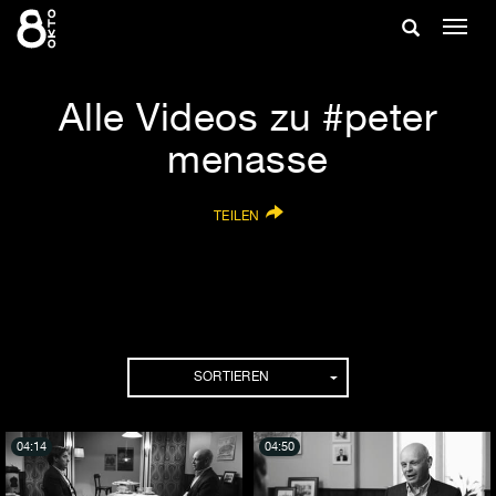
Zum
Suche
Navig
Inhalt
ein-/
springen
ein-/ausble
Alle Videos zu #peter
menasse
TEILEN
SORTIEREN
04:14
04:50