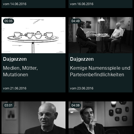
vom 14.06.2016
vom 16.06.2016
05:05
04:49
Dajgezzen
Dajgezzen
Medien, Mütter,
Kernige Namensspiele und
Mutationen
Parteienbefindlichkeiten
vom 21.06.2016
vom 23.06.2016
03:01
04:08