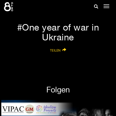
Zum
Suche
Navig
Inhalt
ein-/
springen
ein-/ausble
One year of war in
Ukraine
TEILEN
Folgen