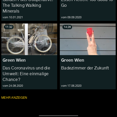
The Talking Walking
Go
Minerals
vom 10.01.2021
vom 09.09.2020
11:32
14:28
Green Wien
Green Wien
Das Coronavirus und die
Badezimmer der Zukunft
Umwelt: Eine einmalige
Chance?
vom 24.08.2020
vom 17.06.2020
FOLGEN
MEHR
ANZEIGEN