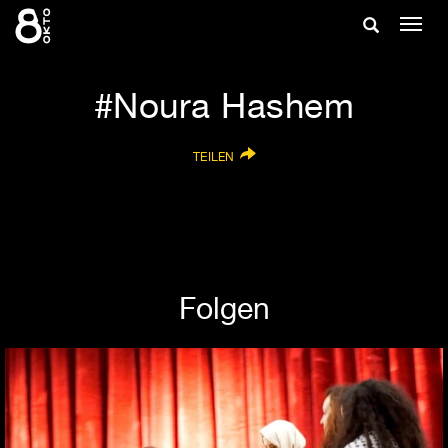
Zum
Suche
Navig
Inhalt
ein-/
springen
ein-/ausble
Noura Hashem
TEILEN
Folgen