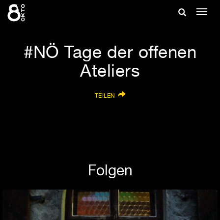
Zum
Suche
Navig
Inhalt
ein-/
springen
ein-/ausble
NÖ Tage der offenen
Ateliers
TEILEN
Folgen