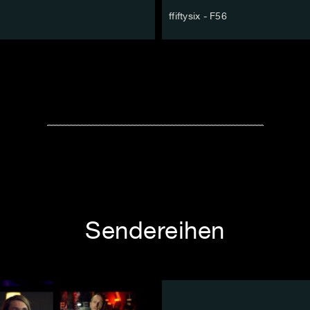
ffiftysix - F56
Sendereihen