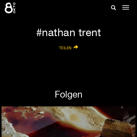
Zum
Suche
Navig
Inhalt
ein-/
springen
ein-/ausble
nathan trent
TEILEN
Folgen