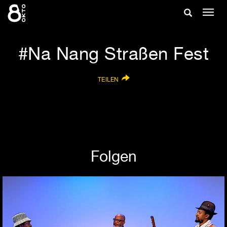
Zum
Suche
Navig
Inhalt
ein-/
springen
ein-/ausble
Na Nang Straßen Fest
TEILEN
Folgen