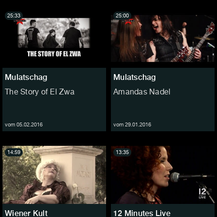
25:33
25:00
Mulatschag
Mulatschag
The Story of El Zwa
Amandas Nadel
vom 05.02.2016
vom 29.01.2016
14:59
13:35
Wiener Kult
12 Minutes Live