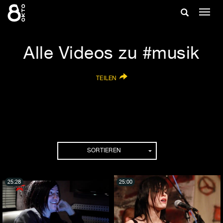
Zum
Suche
Navig
Inhalt
ein-/
springen
ein-/ausble
Alle Videos zu #musik
TEILEN
SORTIEREN
25:28
25:00