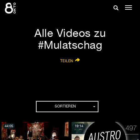
Zum
Suche
Navig
Inhalt
ein-/
springen
ein-/ausble
Alle Videos zu
#Mulatschag
TEILEN
SORTIEREN
44:05
19:14