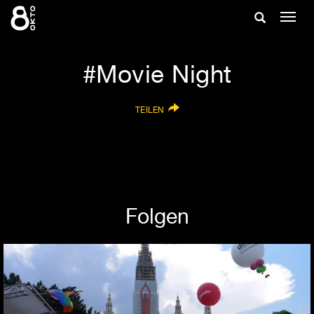
Zum
Suche
Navig
Inhalt
ein-/
springen
ein-/ausble
Movie Night
TEILEN
Folgen