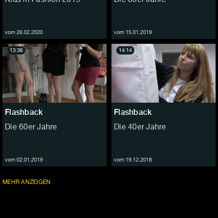
vom 26.02.2020
vom 15.01.2019
13:36
14:14
Flashback
Flashback
Die 60er Jahre
Die 40er Jahre
vom 02.01.2019
vom 19.12.2018
FOLGEN
MEHR
ANZEIGEN