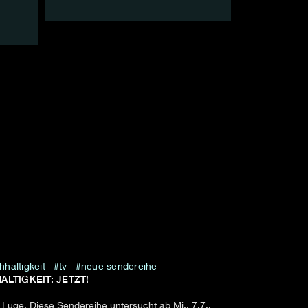
hhaltigkeit
tv
neue sendereihe
ALTIGKEIT: JETZT!
r Lüge. Diese Sendereihe untersucht ab Mi., 7.7.,