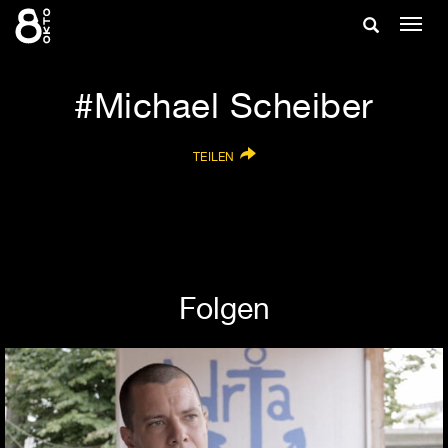
Zum
Suche
Navig
Inhalt
ein-/
springen
ein-/ausble
Michael Scheiber
TEILEN
Folgen