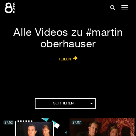
Zum
Suche
Navig
Inhalt
ein-/
springen
ein-/ausble
Alle Videos zu #martin
oberhauser
TEILEN
SORTIEREN
27:52
27:07