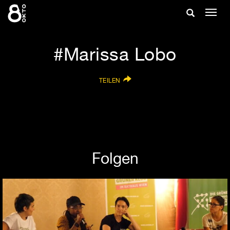
Zum
Suche
Navig
Inhalt
ein-/
springen
ein-/ausble
Marissa Lobo
TEILEN
Folgen