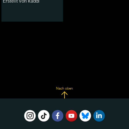
Erstellt von käddl
Nach oben
FOLGE
UNS
AUF: