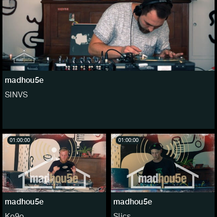
madhou5e
SINVS
01:00:00
01:00:00
madhou5e
madhou5e
Ko9o
Slics