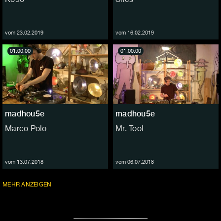
vom 23.02.2019
vom 16.02.2019
01:00:00
01:00:00
madhou5e
madhou5e
Marco Polo
Mr. Tool
vom 13.07.2018
vom 06.07.2018
FOLGEN
MEHR
ANZEIGEN