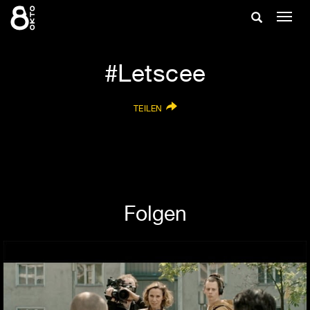
Zum
Suche
Navig
Inhalt
ein-/
springen
ein-/ausble
Letscee
TEILEN
Folgen