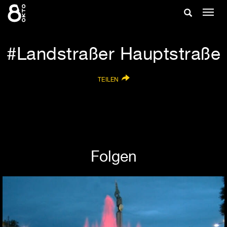
Zum
Suche
Navig
Inhalt
ein-/
springen
ein-/ausble
Landstraßer Hauptstraße
TEILEN
Folgen