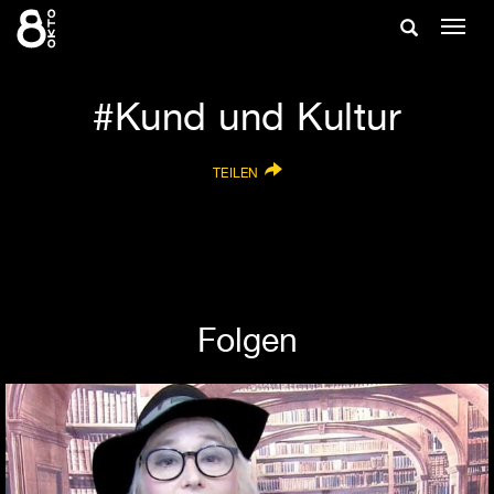
Zum
Suche
Navig
Inhalt
ein-/
springen
ein-/ausble
Kund und Kultur
TEILEN
Folgen