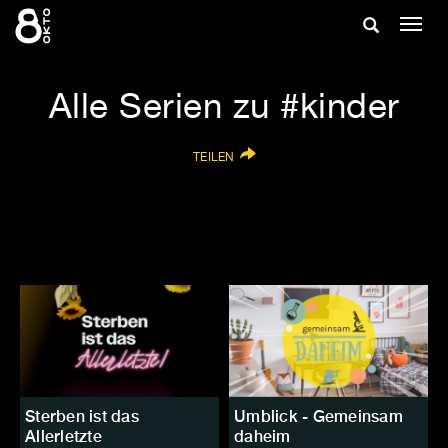
Zum
Suche
Navig
Inhalt
ein-/
springen
ein-/ausble
Alle Serien zu #kinder
TEILEN
Sterben ist das
Umblick - Gemeinsam
Allerletzte
daheim