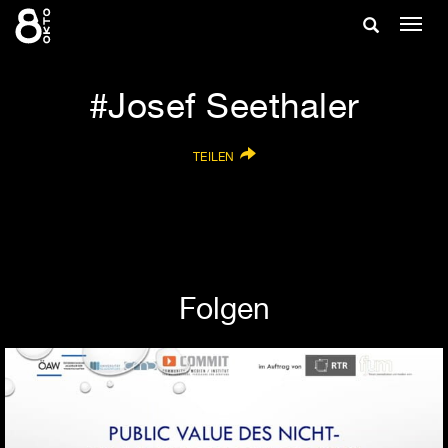
Zum
Suche
Navig
Inhalt
ein-/
springen
ein-/ausble
Josef Seethaler
TEILEN
Folgen