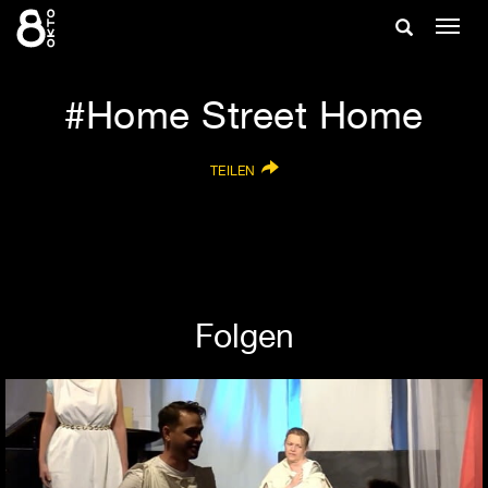
Zum
Suche
Navig
Inhalt
ein-/
springen
ein-/ausble
Home Street Home
TEILEN
Folgen