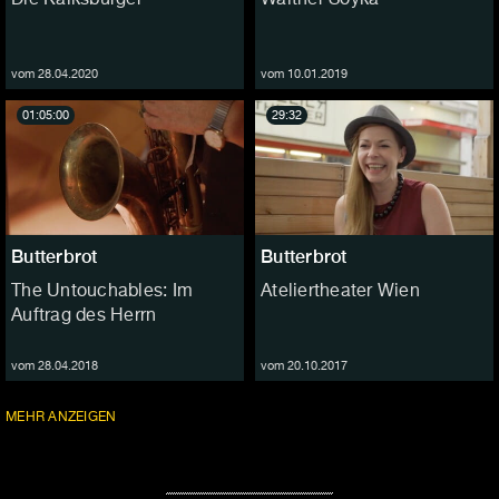
vom 28.04.2020
vom 10.01.2019
01:05:00
29:32
Butterbrot
Butterbrot
The Untouchables: Im
Ateliertheater Wien
Auftrag des Herrn
vom 28.04.2018
vom 20.10.2017
FOLGEN
MEHR
ANZEIGEN