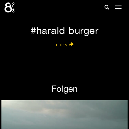
Zum
Suche
Navig
Inhalt
ein-/
springen
ein-/ausble
harald burger
TEILEN
Folgen