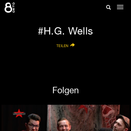
Zum
Suche
Navig
Inhalt
ein-/
springen
ein-/ausble
H.G. Wells
TEILEN
Folgen