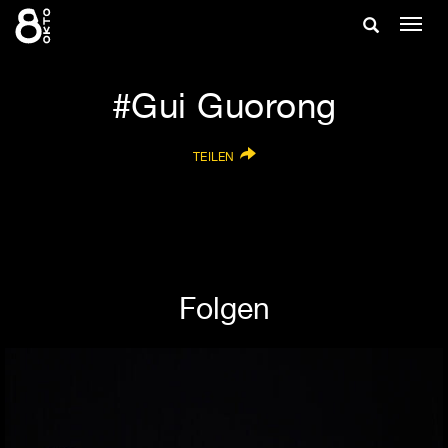
Zum
Suche
Navig
Inhalt
ein-/
springen
ein-/ausble
Gui Guorong
TEILEN
Folgen