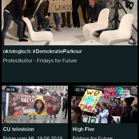
oktologisch: #DemokratieParkour
Protestkultur - Fridays for Future
58:58
02:16
CU television
High Five
Folge vom Mi, 19.06.2019
Fridays for Future