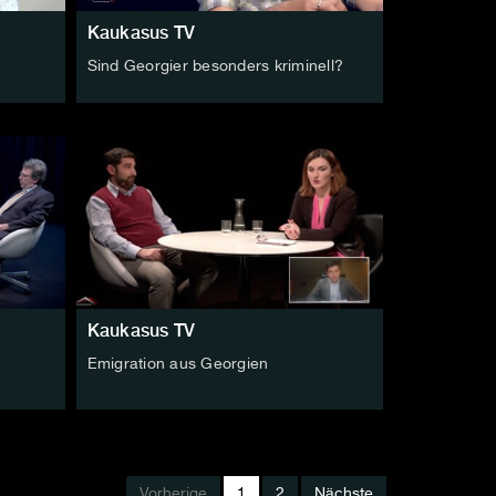
Kaukasus TV
Sind Georgier besonders kriminell?
Kaukasus TV
Emigration aus Georgien
Vorherige
1
2
Nächste