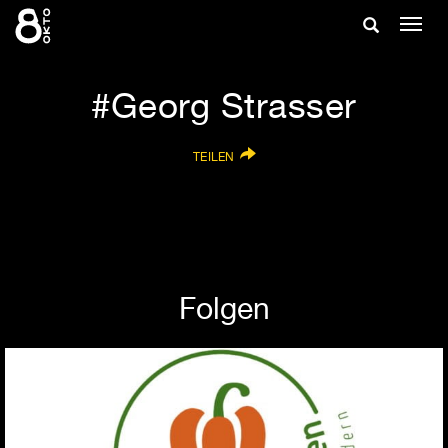
Zum
Suche
Navig
Inhalt
ein-/
springen
ein-/ausble
Georg Strasser
TEILEN
Folgen