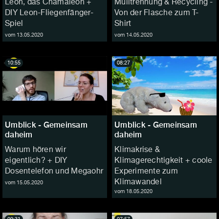
Leon, das Chamäleon +
Mülltrennung & Recycling -
DIY Leon-Fliegenfänger-
Von der Flasche zum T-
Spiel
Shirt
vom 13.05.2020
vom 14.05.2020
10:55
08:27
Umblick - Gemeinsam
Umblick - Gemeinsam
daheim
daheim
Warum hören wir
Klimakrise &
eigentlich? + DIY
Klimagerechtigkeit + coole
Dosentelefon und Megaohr
Experimente zum
Klimawandel
vom 15.05.2020
vom 18.05.2020