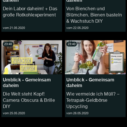
daheim
daheim
Dein Labor daheim! + Das
Von Bienchen und
große Rotkohlexperiment
Blümchen. Bienen basteln
& Wachstuch DIY
vom 21.05.2020
vom 22.05.2020
23:40
23:40
Umblick - Gemeinsam
Umblick - Gemeinsam
daheim
daheim
Die Welt steht Kopf!
Wie vermeide ich Müll? –
Camera Obscura & Brille
Tetrapak-Geldbörse
DIY
Upcycling
vom 25.05.2020
vom 26.05.2020