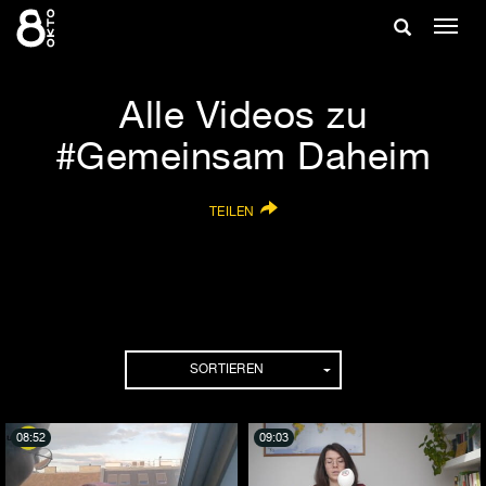
Zum
Suche
Navig
Inhalt
ein-/
springen
ein-/ausble
Alle Videos zu
#Gemeinsam Daheim
TEILEN
SORTIEREN
08:52
09:03