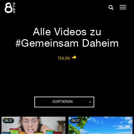
Zum
Suche
Navig
Inhalt
ein-/
springen
ein-/ausble
Alle Videos zu
#Gemeinsam Daheim
TEILEN
SORTIEREN
09:31
08:27