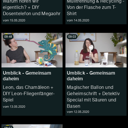
Warum hören wir
Mülltrennung & Recycling -
eigentlich? + DIY
Von der Flasche zum T-
Dosentelefon und Megaohr
Shirt
vom 15.05.2020
vom 14.05.2020
09:48
09:03
Umblick - Gemeinsam
Umblick - Gemeinsam
daheim
daheim
Leon, das Chamäleon +
Magischer Ballon und
DIY Leon-Fliegenfänger-
Geheimschrift + Detektiv
Spiel
Special mit Säuren und
Basen
vom 13.05.2020
vom 12.05.2020