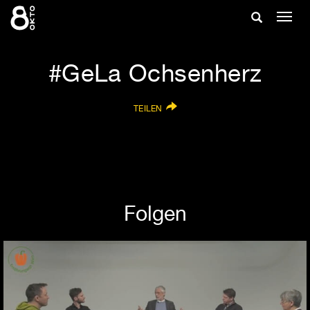
Zum
Suche
Navig
Inhalt
ein-/
springen
ein-/ausble
GeLa Ochsenherz
TEILEN
Folgen