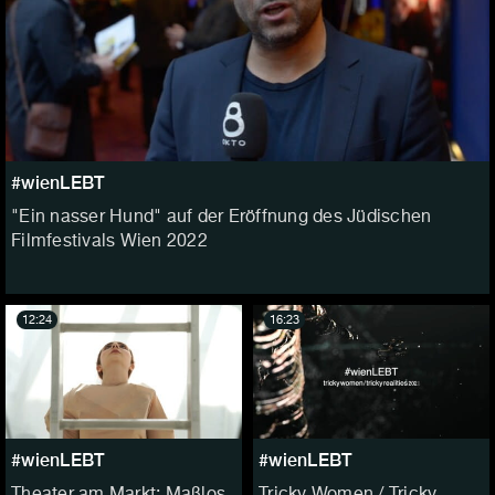
#wienLEBT
"Ein nasser Hund" auf der Eröffnung des Jüdischen
Filmfestivals Wien 2022
12:24
16:23
#wienLEBT
#wienLEBT
Theater am Markt: Maßlos
Tricky Women / Tricky