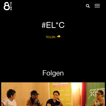
Zum
Suche
Navig
Inhalt
ein-/
springen
ein-/ausble
EL*C
TEILEN
Folgen