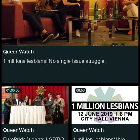
Queer Watch
1 millions lesbians! No single issue struggle.
01:00:08
08:53
Queer Watch
Queer Watch
EuroPride Vienna: LGBTIQ
1 million lesbians*! No