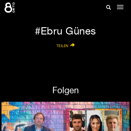
Zum
Suche
Navig
Inhalt
ein-/
springen
ein-/ausble
Ebru Günes
TEILEN
Folgen